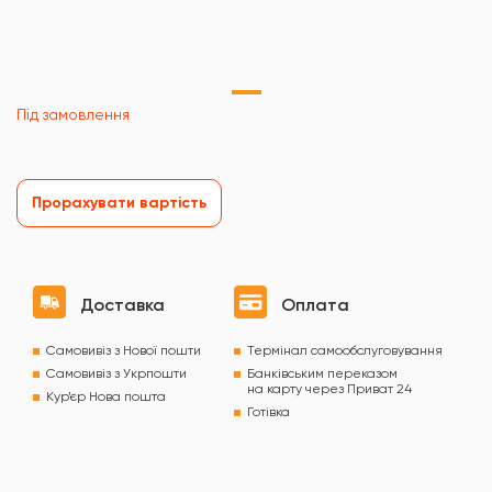
Під замовлення
Прорахувати вартість
Доставка
Оплата
Самовивіз з Нової пошти
Термінал самообслуговування
Самовивіз з Укрпошти
Банківським переказом
на карту через Приват 24
Кур’єр Нова пошта
Готівка