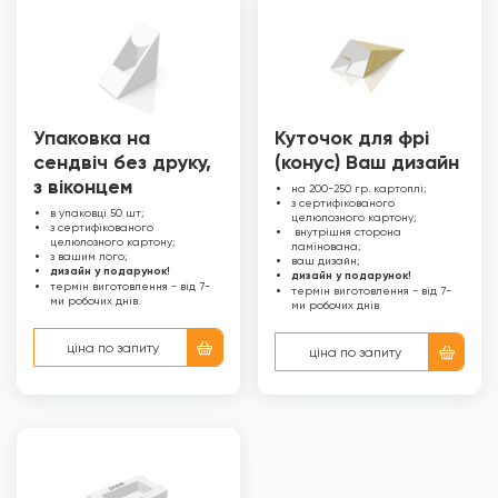
Упаковка на
Куточок для фрі
сендвіч без друку,
(конус) Ваш дизайн
з віконцем
на 200-250 гр. картоплі;
з сертифікованого
в упаковці 50 шт;
целюлозного картону;
з сертифікованого
внутрішня сторона
целюлозного картону;
ламінована;
з вашим лого;
ваш дизайн;
дизайн у подарунок!
дизайн у подарунок!
термін виготовлення - від 7-
термін виготовлення - від 7-
ми робочих днів.
ми робочих днів.
ціна по запиту
ціна по запиту