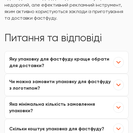
недорогий, але ефективний рекламний інструмент,
яким активно користуються заклади із приготування
та доставки фастфуду.
Питання та відповіді
Яку упаковку для фастфуду краще обрати
для доставки?
Для доставки оптимально підходить картонна
Чи можна замовити упаковку для фастфуду
упаковка для фастфуду, яка витримує температуру,
з логотипом?
не пропускає жир і зберігає форму страви. Вона не
деформується під час транспортування та
Так, ми виготовляємо брендовану упаковку для
Яка мінімальна кількість замовлення
забезпечує акуратну подачу клієнту. Найчастіше
фастфуду з логотипом. Ви можете замовити
упаковки?
використовують коробки для суші, бокси для
індивідуальний дизайн або нанести фірмову символіку
локшини, упаковку для бургерів та куточки для фрі.
на стандартні коробки. Це допомагає підвищити
Мінімальний тираж залежить від типу упаковки:
Скільки коштує упаковка для фастфуду?
впізнаваність бренду.
стандартні рішення доступні від невеликих партій, а