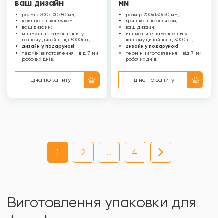
ваш дизайн
мм
розмір 200х100х50 мм;
розмір 200х130х60 мм;
кришка з віконечком;
кришка з віконечком;
ваш дизайн;
ваш дизайн;
мінімальне замовлення у
мінімальне замовлення у
вашому дизайні від 5000шт;
вашому дизайні від 5000шт;
дизайн у подарунок!
дизайн у подарунок!
термін виготовлення - від 7-ми
термін виготовлення - від 7-ми
робочих днів.
робочих днів.
ціна по запиту
ціна по запиту
1
2
…
4
Виготовлення упаковки для