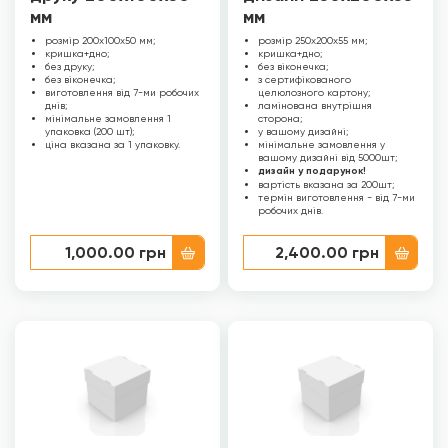
мм
мм
розмір 200х100х50 мм;
розмір 250х200х55 мм;
кришка+дно;
кришка+дно;
без друку;
без віконечка;
без віконечка;
з сертифікованого
виготовлення від 7-ми робочих
целюлозного картону;
днів;
ламінована внутрішня
мінімальне замовлення 1
сторона;
упаковка (200 шт);
у вашому дизайні;
ціна вказана за 1 упаковку.
мінімальне замовлення у
вашому дизайні від 5000шт;
дизайн у подарунок!
вартість вказана за 200шт;
термін виготовлення - від 7-ми
робочих днів.
1,000.00
грн
2,400.00
грн