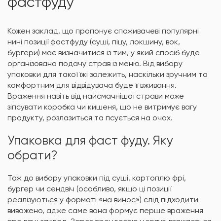
фастфуду
Кожен заклад, що пропонує споживачеві популярні
нині позиції фастфуду (суші, піцу, локшину, вок,
бургери) має визначитися із тим, у який спосіб буде
організовано подачу страв із меню. Від вибору
упаковки для такої їжі залежить, наскільки зручним та
комфортним для відвідувача буде її вживання.
Враження навіть від найсмачнішої страви може
зіпсувати коробка чи кишеня, що не витримує вагу
продукту, розлазиться та псується на очах.
Упаковка для фаст фуду. Яку
обрати?
Тож до вибору упаковки під суші, картоплю фрі,
бургер чи сендвіч (особливо, якщо ці позиції
реалізуються у форматі «на винос») слід підходити
виважено, адже саме вона формує перше враження