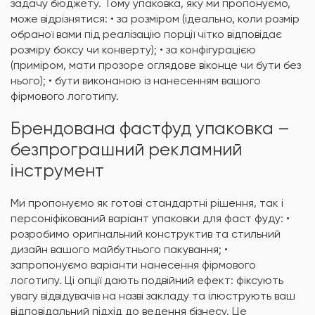
задачу бюджету. Тому упаковка, яку ми пропонуємо,
може відрізнятися: • за розміром (ідеально, коли розмір
обраної вами під реалізацію порції чітко відповідає
розміру боксу чи конверту); • за конфігурацією
(приміром, мати прозоре оглядове віконце чи бути без
нього); • бути виконаною із нанесенням вашого
фірмового логотипу.
Брендована фастфуд упаковка –
безпрограшний рекламний
інструмент
Ми пропонуємо як готові стандартні рішення, так і
персоніфікований варіант упаковки для фаст фуду: •
розробимо оригінальний конструктив та стильний
дизайн вашого майбутнього пакування; •
запропонуємо варіанти нанесення фірмового
логотипу. Ці опції дають подвійний ефект: фіксують
увагу відвідувачів на назві закладу та ілюструють ваш
відповідальний підхід до ведення бізнесу. Це