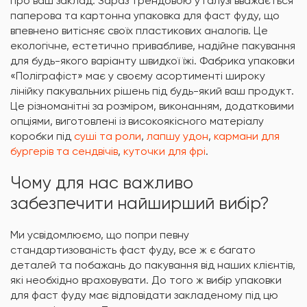
про ваш заклад. Зараз трендовою у галузі вважається
паперова та картонна упаковка для фаст фуду, що
впевнено витісняє своїх пластикових аналогів. Це
екологічне, естетично привабливе, надійне пакування
для будь-якого варіанту швидкої їжі. Фабрика упаковки
«Поліграфіст» має у своєму асортименті широку
лінійку пакувальних рішень під будь-який ваш продукт.
Це різноманітні за розміром, виконанням, додатковими
опціями, виготовлені із високоякісного матеріалу
коробки під
суші та роли
,
лапшу удон
,
кармани для
бургерів та сендвічів
,
куточки для фрі
.
Чому для нас важливо
забезпечити найширший вибір?
Ми усвідомлюємо, що попри певну
стандартизованість фаст фуду, все ж є багато
деталей та побажань до пакування від наших клієнтів,
які необхідно враховувати. До того ж вибір упаковки
для фаст фуду має відповідати закладеному під цю